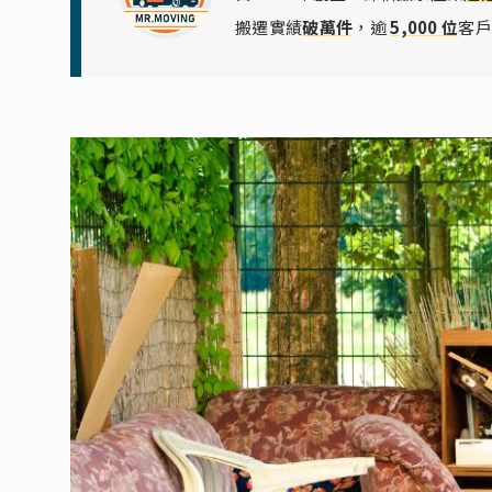
搬遷實績
破萬件
，逾
5,000 位
客戶 