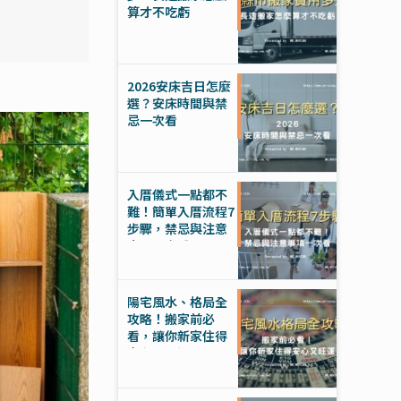
算才不吃虧
2026安床吉日怎麼
選？安床時間與禁
忌一次看
入厝儀式一點都不
難！簡單入厝流程7
步驟，禁忌與注意
事項一次看
陽宅風水、格局全
攻略！搬家前必
看，讓你新家住得
安心又旺運