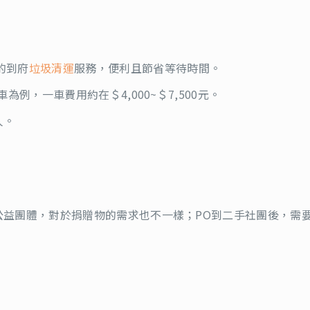
的到府
垃圾清運
服務，便利且節省等待時間。
例，一車費用約在＄4,000~＄7,500元。
人。
公益團體，對於捐贈物的需求也不一樣；PO到二手社團後，需