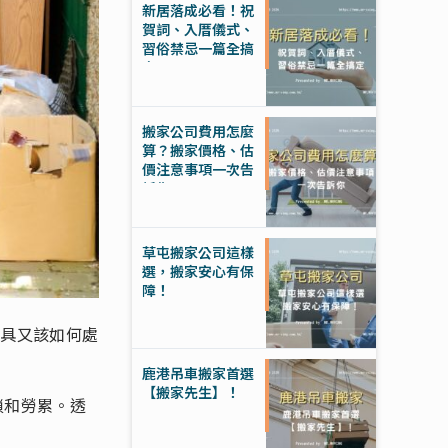
新居落成必看！祝
賀詞、入厝儀式、
習俗禁忌一篇全搞
定
搬家公司費用怎麼
算？搬家價格、估
價注意事項一次告
訴你
草屯搬家公司這樣
選，搬家安心有保
障！
家具又該如何處
鹿港吊車搬家首選
【搬家先生】！
瑣和勞累。透