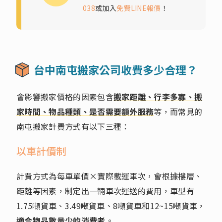
038
或加入
免費LINE報價
！
台中南屯搬家公司收費多少合理？
會影響搬家價格的因素包含
搬家距離、行李多寡、搬
家時間、物品種類、是否需要額外服務
等，而常見的
南屯搬家計費方式有以下三種：
以車計價制
計費方式為每車單價×實際載運車次，會根據樓層、
距離等因素，制定出一輛車次運送的費用，車型有
1.75噸貨車、3.49噸貨車、8噸貨車和12~15噸貨車，
適合物品數量少的消費者
。