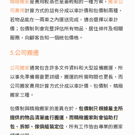
精緻搬家
是費用較高也是最輕鬆的一種方案，
搬家公
司費用
計算方式的話有分成以車計價和包價制兩種，
若物品能在一兩車之內運送完成，適合選擇以車計
價；包價制則會完整評估所有物品、居住條件及相關
服務，向顧客告知一個統包價格。
5.公司搬遷
公司搬家
通常包含許多文件資料和大型設備搬運，所
以事先準備需要更詳細，搬運的所需時間也更長，而
公司搬家費用計算方式分成以車計價、包價制、精緻
搬家三種。
包價制與精緻搬家的差異在於，
包價制只根據雇主所
提供的物品清單進行搬運，而精緻搬家則會協助打
包、拆卸、傢俱組裝定位
，所有工作皆由專業的搬家