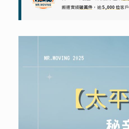
搬遷實績
破萬件
，逾
5,000 位
客戶 