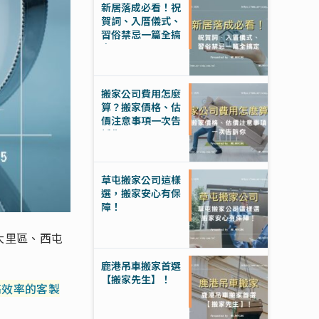
新居落成必看！祝
賀詞、入厝儀式、
習俗禁忌一篇全搞
定
搬家公司費用怎麼
算？搬家價格、估
價注意事項一次告
訴你
草屯搬家公司這樣
選，搬家安心有保
障！
大里區、西屯
鹿港吊車搬家首選
【搬家先生】！
高效率的客製