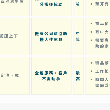
，並以貨車載
預算有
分搬運協助
等
物品稍
有中大
搬家公司可協助
中
助搬運上下
搬大件家具
等
需要專
助的家
物品繁
工作忙
全包服務，客戶
最
裝定位、載
不需動手
高
時間人
理
家庭或