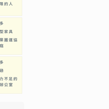
限的人
多
型家具
業搬運協
庭
多
碌
力不足的
辦公室