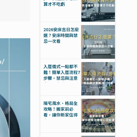
算才不吃虧
2026安床吉日怎麼
選？安床時間與禁
忌一次看
入厝儀式一點都不
難！簡單入厝流程7
步驟，禁忌與注意
事項一次看
陽宅風水、格局全
攻略！搬家前必
看，讓你新家住得
安心又旺運