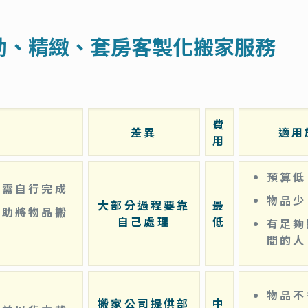
助、精緻、套房客製化搬家服務
費
差異
適用
用
預算低
都需自行完成
物品少
大部分過程要靠
最
協助將物品搬
自己處理
低
有足夠
間的人
物品不
搬家公司提供部
中