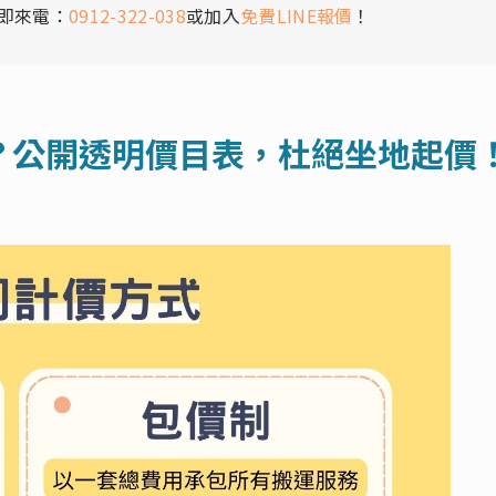
即來電：
0912-322-038
或加入
免費LINE報價
！
？公開透明價目表，杜絕坐地起價