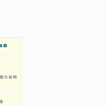
族群
體力和時
多