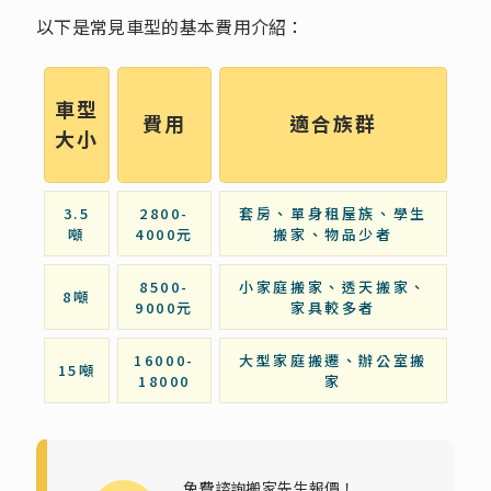
以下是常見車型的基本費用介紹：
車型
費用
適合族群
大小
3.5
2800-
套房、單身租屋族、學生
噸
4000元
搬家、物品少者
8500-
小家庭搬家、透天搬家、
8噸
9000元
家具較多者
16000-
大型家庭搬遷、辦公室搬
15噸
18000
家
免費諮詢搬家先生報價！