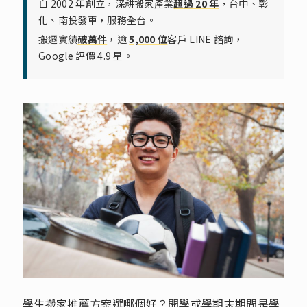
自 2002 年創立，深耕搬家產業
超過 20 年
，台中、彰
化、南投發車，服務全台。
搬遷實績
破萬件
，逾
5,000 位
客戶 LINE 諮詢，
Google 評價 4.9 星。
學生搬家推薦方案選哪個好？開學或學期末期間是學