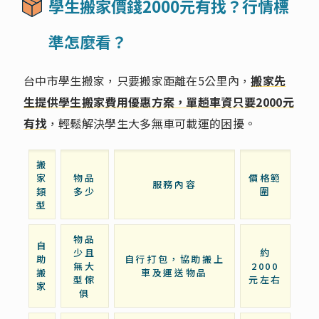
學生搬家價錢2000元有找？行情標
準怎麼看？
台中市學生搬家，只要搬家距離在5公里內，
搬家先
生提供學生搬家費用優惠方案，單趟車資只要2000元
有找
，輕鬆解決學生大多無車可載運的困擾。
搬
家
物品
價格範
服務內容
類
多少
圍
型
物品
自
少且
約
助
自行打包，協助搬上
無大
2000
搬
車及運送物品
型傢
元左右
家
俱