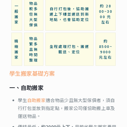
物品
一
約 28
較多
自行打包後，協助搬
般
00~30
但無
運上下樓並運送到新
搬
00 元
大型
地點，也會協助定位
家
左右
傢俱
物品
精
約
繁多
緻
全程處理打包、搬運
8500~
且無
搬
載送、定位
9000
時間
家
元左右
整理
學生搬家基礎方案
一、自助搬家
學生
自助搬家
適合物品少且無大型傢俱者，須自
行打包並放到指定點，搬家公司僅協助搬上車及
運送物品。
價錢最低，
約2000元上下，
是節省學生搬家費用