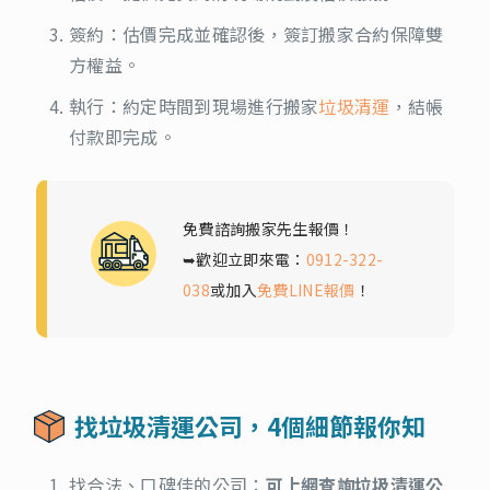
簽約：估價完成並確認後，簽訂搬家合約保障雙
方權益。
執行：約定時間到現場進行搬家
垃圾清運
，結帳
付款即完成。
免費諮詢搬家先生報價！
➥歡迎立即來電：
0912-322-
038
或加入
免費LINE報價
！
找垃圾清運公司，4個細節報你知
找合法、口碑佳的公司：
可上網查詢垃圾清運公