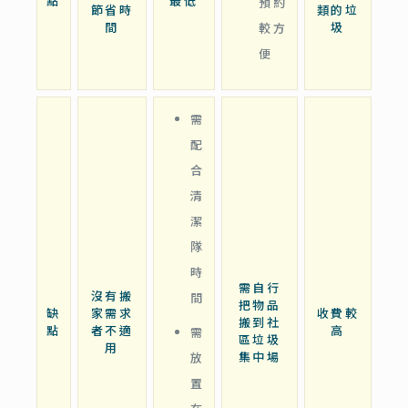
點
最低
預約
節省時
類的垃
間
圾
較方
便
需
配
合
清
潔
隊
時
需自行
沒有搬
間
把物品
缺
家需求
收費較
搬到社
點
者不適
高
需
區垃圾
用
集中場
放
置