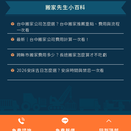
搬家先生小百科
台中搬家公司怎麼選？台中搬家推薦重點、費用與流程
一次看
最新｜台中搬家公司費用計算一次看！
跨縣市搬家費用多少？長途搬家怎麼算才不吃虧
2026安床吉日怎麼選？安床時間與禁忌一次看
精緻搬家
自助搬家
長途搬家
垃圾清運
吊車服務
回頭車
免費諮詢
免費報價
回到頂部