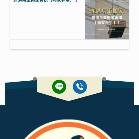
鹿港吊車搬家首選【搬家先生】！