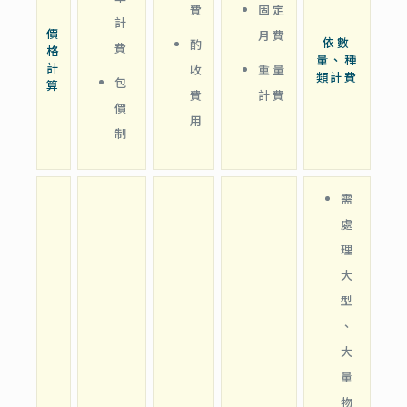
費
固定
計
價
月費
依數
酌
費
格
量、種
計
收
重量
類計費
包
算
費
計費
價
用
制
需
處
理
大
型
、
大
量
物