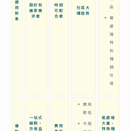
適
剛好有
時間
品
用
社區大
搬家需
可配
對
樓居民
求者
合者
需
象
處
理
特
別
種
類
垃
圾
費用
較低
一站式
能處理
服務，
大量、
不用
優
費用
方便且
特殊種