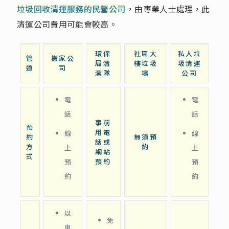
垃圾回收清運服務的民營公司
，由專業人士處理，此
清運公司費用可能會較高。
環保
社區大
私人垃
管
搬家公
局清
樓垃圾
圾清運
道
司
潔隊
場
公司
電
電
話
話
事前
預
用電
線
線
約
無須預
話或
方
約
上
上
網站
式
預約
預
預
約
約
以
免
車