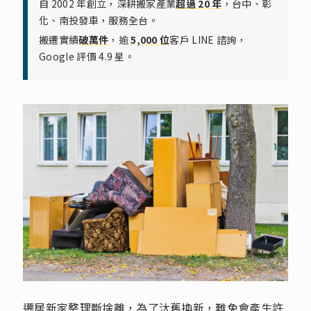
自 2002 年創立，深耕搬家產業
超過 20 年
，台中、彰
化、南投發車，服務全台。
搬遷實績
破萬件
，逾
5,000 位
客戶 LINE 諮詢，
Google 評價 4.9 星。
遷居新家整理斷捨離，為了汰舊換新，難免會產生許