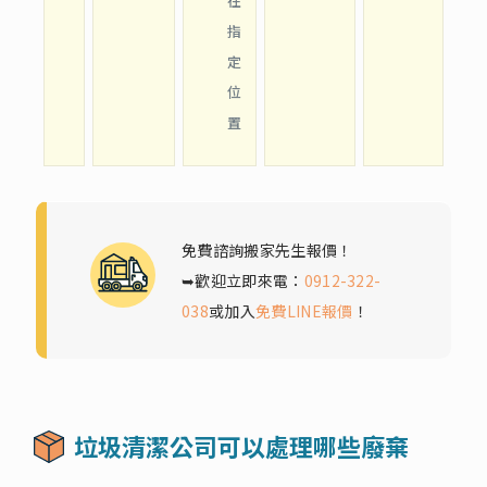
在
指
定
位
置
免費諮詢搬家先生報價！
➥歡迎立即來電：
0912-322-
038
或加入
免費LINE報價
！
垃圾清潔公司可以處理哪些廢棄