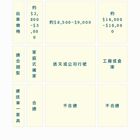
約
出
$2,
約
車
800
$16,000
約$8,500~$9,000
價
~$3
~$18,00
格
,00
0
0
家
適
庭
合
工廠或倉
式
透天或公司行號
類
庫
搬
型
家
運
送
單
合
不合適
不合適
一
適
家
具