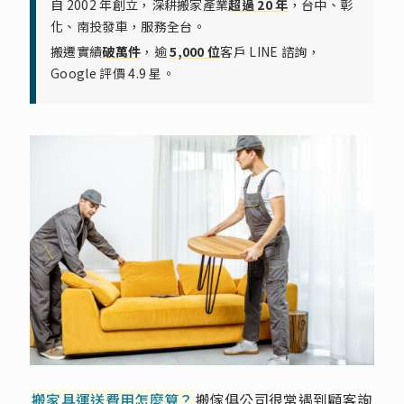
自 2002 年創立，深耕搬家產業
超過 20 年
，台中、彰
化、南投發車，服務全台。
搬遷實績
破萬件
，逾
5,000 位
客戶 LINE 諮詢，
Google 評價 4.9 星。
搬家具運送費用怎麼算？
搬傢俱公司很常遇到顧客詢