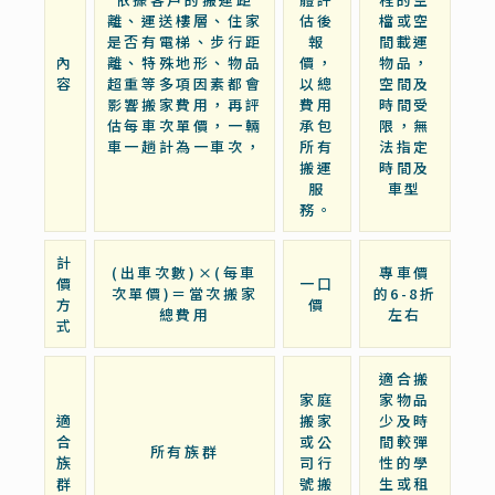
離、運送樓層、住家
估後
檔或空
是否有電梯、步行距
報
間載運
內
離、特殊地形、物品
價，
物品，
容
超重等多項因素都會
以總
空間及
影響搬家費用，再評
費用
時間受
估每車次單價，一輛
承包
限，無
車一趟計為一車次，
所有
法指定
搬運
時間及
服
車型
務。
計
(出車次數)×(每車
專車價
價
一口
次單價)＝當次搬家
的6-8折
方
價
總費用
左右
式
適合搬
家庭
家物品
適
搬家
少及時
合
或公
間較彈
所有族群
族
司行
性的學
群
號搬
生或租