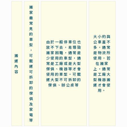
搬
家
最
常
見
的
大小約與
車
由於一般停車位也
公車差不
型
放不下去，易導致
多，通常
，
搬家困難，通常是
是物流所
搬
可
少使用的車型，通
使用，若
運
載
常是工廠或是大型
在搬家
內
運
傢俱、機器等才會
上，通常
容
可
使用的車型。可載
是工廠大
拆
運大型不可拆卸的
型機器搬
卸
傢俱、辦公桌等
運才會使
的
用。
傢
俱
及
家
電
等