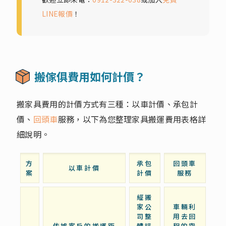
LINE報價
！
搬傢俱費用如何計價？
搬家具費用的計價方式有三種：以車計價、承包計
價、
回頭車
服務，以下為您整理家具搬運費用表格詳
細說明。
方
承包
回頭車
以車計價
案
計價
服務
經搬
家公
車輛利
司整
用去回
依據客戶的搬運距
體評
程的空