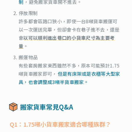
制
，避免搬家貨車開不進去。
停放限制
許多都會區路口狹小，即使一台8噸貨車搬運可
以一次運送完畢，但卻會卡在巷子進不去，還是
會
以可以順利進出巷口的小貨車尺寸為主要考
量
。
搬運物品
有些套房搬家東西雖然不多，原本可能預計1.75
噸貨車搬家即可，
但是有床架或是衣櫃等大型家
具，也會調整成3噸半貨車搬家。
搬家貨車常見Q&A
Q1：1.75噸小貨車搬家適合哪種族群？