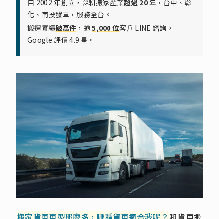
自 2002 年創立，深耕搬家產業
超過 20 年
，台中、彰
化、南投發車，服務全台。
搬遷實績
破萬件
，逾
5,000 位
客戶 LINE 諮詢，
Google 評價 4.9 星。
搬家貨車車型那麼多，哪種貨車適合我呢？
租貨車搬