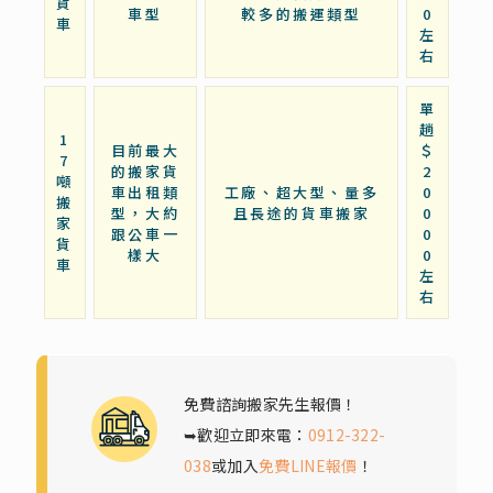
貨
車型
較多的搬運類型
0
車
左
右
單
趟
1
目前最大
＄
7
的搬家貨
2
噸
車出租類
工廠、超大型、量多
0
搬
型，大約
且長途的貨車搬家
0
家
跟公車一
0
貨
樣大
0
車
左
右
免費諮詢搬家先生報價！
➥歡迎立即來電：
0912-322-
038
或加入
免費LINE報價
！