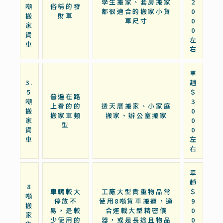
學生搬家、套房搬家
2
噸
俗稱的發
都很適合的搬家小貨
0
搬
財車
車尺寸
0
家
0
貨
左
車
右
單
3.
趟
5
＄
普遍在路
噸
3
上看的的
透天厝搬家、小家庭
搬
0
搬家車類
搬家、辦公室搬家
家
0
型
貨
0
車
左
右
單
趟
8
車輛較大
工廠大型貴重物品常
＄
噸
停放不
使用8噸貨車搬運，適
9
搬
易，是較
合運載大型精密儀
0
家
少使用的
器，或是長途且物品
0