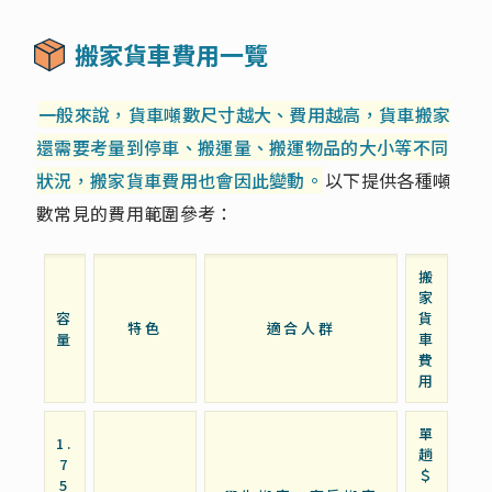
搬家貨車費用一覽
一般來說，貨車噸數尺寸越大、費用越高，貨車搬家
還需要考量到停車、搬運量、搬運物品的大小等不同
狀況，搬家貨車費用也會因此變動。
以下提供各種噸
數常見的費用範圍參考：
搬
家
容
貨
特色
適合人群
量
車
費
用
單
1.
趟
7
＄
5